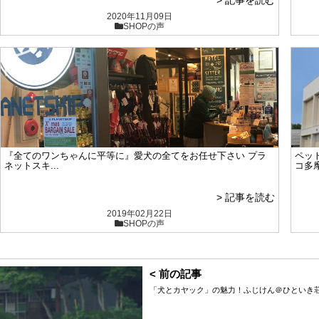
2020年11月09日
SHOPの声
『全てのワンちゃんに平等に』愛犬の全てをお任せ下さい プラ
ペッ
ネットスキ...
コ多
> 記事を読む
2019年02月22日
SHOPの声
< 前の記事
「犬とカヤック」の魅力！ふじけん＠ひといき