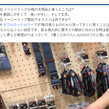
Q.イージードッグが他の犬用品と違うところは?
A.着脱しやすくて、使いやすい。そして丈夫。
Q.イージードッグ製品でオススメは何ですか?
A
.
ダブルロックカラー
です!毎日使うものだから洗ってすぐに乾くこと
ちゃらなくらい頑丈です。私も個人的に愛犬との散歩に出かける時は使
ごく夢とか希望がつまっていて、1番こだわりたいものの1つだと思い