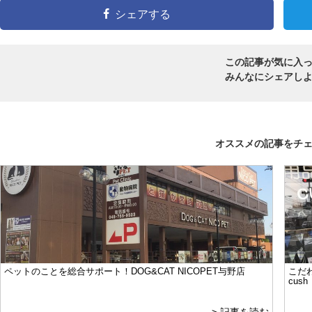
シェアする
この記事が気に入
みんなにシェアし
オススメの記事をチ
ペットのことを総合サポート！DOG&CAT NICOPET与野店
こだ
cush
> 記事を読む