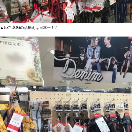
▲EZYDOGの品揃えは日本一！?