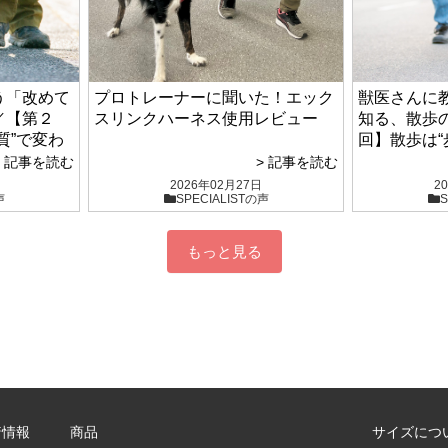
う「改めて
プロトレーナーに聞いた！エック
獣医さんに
／【第２
スリンクハーネス使用レビュー
知る、散歩
質”で変わ
回】散歩は“
せん
> 記事を読む
> 記事を読む
2026年02月27日
2
声
SPECIALISTの声
S
もっと見る
着情報
商品
サイズにつ