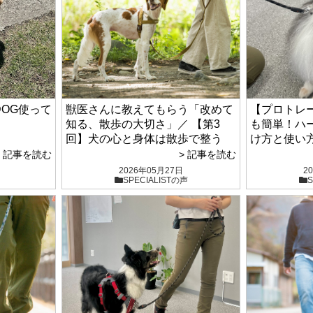
DOG使って
獣医さんに教えてもらう「改めて
【プロトレ
知る、散歩の大切さ」／ 【第3
も簡単！ハ
回】犬の心と身体は散歩で整う
け方と使い
> 記事を読む
> 記事を読む
2026年05月27日
2
SPECIALISTの声
S