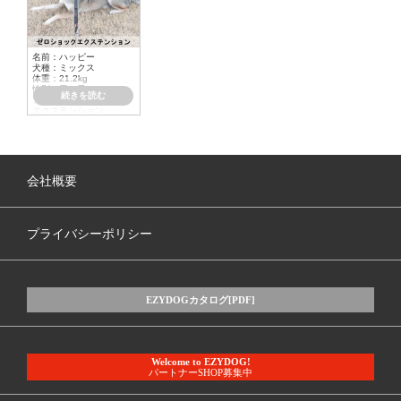
名前：ハッピー
犬種：ミックス
体重：21.2kg
性別：男の子
続きを読む
アイテム：
ゼロショック
エクステンション
カラー：ブラック
首まわり：44cm
首まわり下：51cm
胴まわり：69cm
着丈：54cm
会社概要
プライバシーポリシー
EZYDOGカタログ[PDF]
Welcome to EZYDOG!
パートナーSHOP募集中