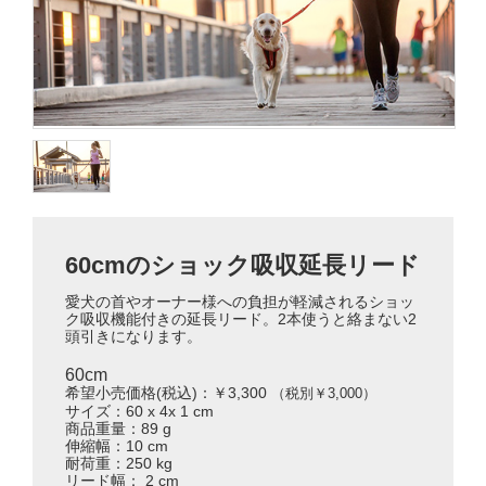
60cmのショック吸収延長リード
愛犬の首やオーナー様への負担が軽減されるショッ
ク吸収機能付きの延長リード。2本使うと絡まない2
頭引きになります。
60cm
希望小売価格(税込)：￥3,300
（税別￥3,000）
サイズ：60 x 4x 1 cm
商品重量：89 g
伸縮幅：10 cm
耐荷重：250 kg
リード幅： 2 cm