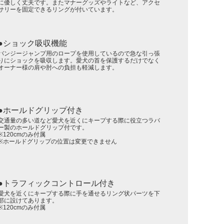
に優しく丈夫です。またマナーグッズやライトなど、アクセ
サリーを固定できるリングが付いています。
ショック吸収機能
バンジージャンプ用のロープを使用しているので急な引っ張
りにショックを吸収します。愛犬の首を保護するだけでなく
オーナー様の肩や肘への負担も軽減します。
ホールドグリップ付き
交通量の多い道など愛犬を近くにキープする際に役立つラバ
ー製のホールドグリップ付です。
※120cmのみ付属
※ホールドグリップの位置は変更できません
トラフィックコントロール付き
愛犬を近くにキープする際に手を通せるリング状パーツを下
部に設けてあります。
※120cmのみ付属