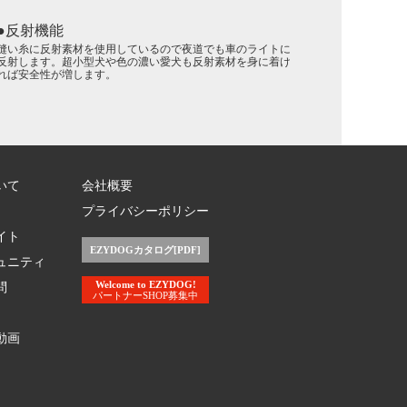
反射機能
縫い糸に反射素材を使用しているので夜道でも車のライトに
反射します。超小型犬や色の濃い愛犬も反射素材を身に着け
れば安全性が増します。
いて
会社概要
プライバシーポリシー
イト
EZYDOGカタログ[PDF]
ュニティ
Welcome to EZYDOG!
問
パートナーSHOP募集中
動画